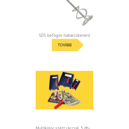
SDS befogós habarcskeverő
TOVÁBB
Multikolor szett ráccsal, 5 db-