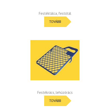
Festéktálca, festőtál
TOVÁBB
Festékrács, lehúzórács
TOVÁBB