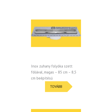
Inox zuhany folyóka szett
fóliával, magas – 85 cm – 8,5
cm beépítésű
TOVÁBB