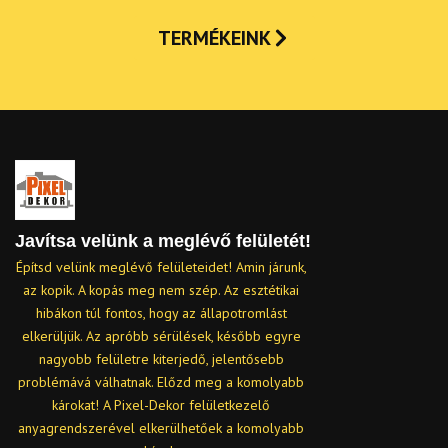
TERMÉKEINK
Javítsa velünk a meglévő felületét!
Építsd velünk meglévő felületeidet! Amin járunk,
az kopik. A kopás meg nem szép. Az esztétikai
hibákon túl fontos, hogy az állapotromlást
elkerüljük. Az apróbb sérülések, később egyre
nagyobb felületre kiterjedő, jelentősebb
problémává válhatnak. Előzd meg a komolyabb
károkat! A Pixel-Dekor felületkezelő
anyagrendszerével elkerülhetőek a komolyabb