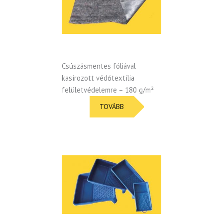
Csúszásmentes fóliával
kasírozott védőtextília
felületvédelemre – 180 g/m²
TOVÁBB