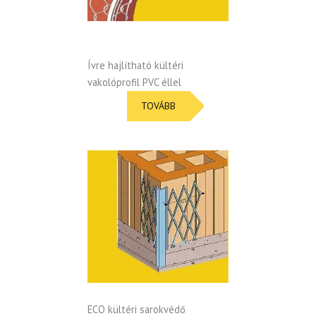
Ívre hajlítható kültéri
vakolóprofil PVC éllel
TOVÁBB
ECO kültéri sarokvédő