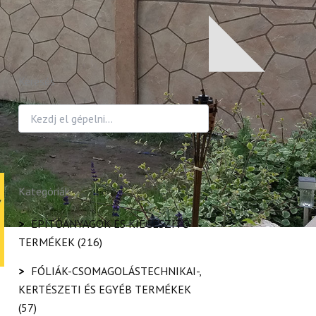
Keresés
Kategóriák
>
ÉPÍTŐANYAGOK ÉS KIEGÉSZÍTŐ
TERMÉKEK
(216)
>
FÓLIÁK-CSOMAGOLÁSTECHNIKAI-,
KERTÉSZETI ÉS EGYÉB TERMÉKEK
(57)