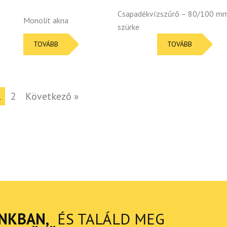
Csapadékvízszűrő – 80/100 m
Monolit akna
szürke
TOVÁBB
TOVÁBB
1
2
Következő »
NKBAN,
ÉS TALÁLD MEG