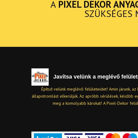
A
PIXEL DEKOR ANYA
SZÜKSÉGES 
Javítsa velünk a meglévő felület
Építsd velünk meglévő felületeidet! Amin járunk, az 
állapotromlást elkerüljük. Az apróbb sérülések, később 
meg a komolyabb károkat! A Pixel-Dekor felü