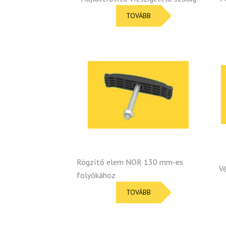
TOVÁBB
Rögzítő elem NOR 130 mm-es
V
folyókához
TOVÁBB