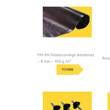
PM-8N felületszivárgó drénlemez
Buty
– 8 mm – 450 g /m²
TOVÁBB