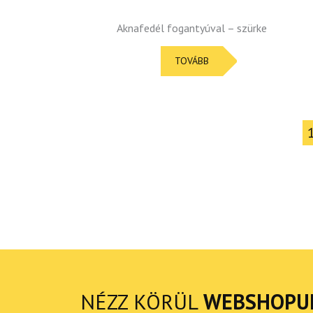
Aknafedél fogantyúval – szürke
TOVÁBB
NÉZZ KÖRÜL
WEBSHOPU