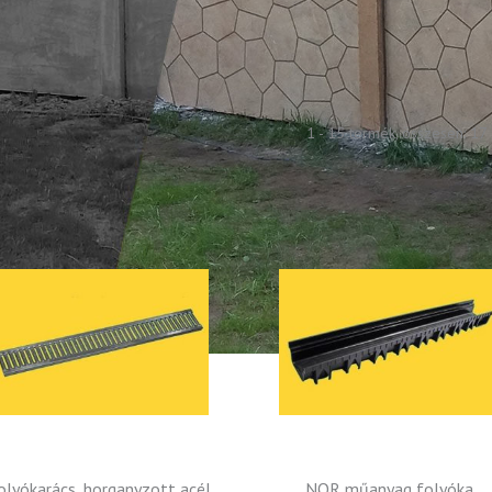
1 - 15 termék, összesen: 17
olyókarács, horganyzott acél
NOR műanyag folyóka