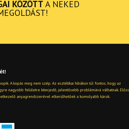
GAI KÖZÖTT
A NEKED
MEGOLDÁST!
ét!
kopik. A kopás meg nem szép. Az esztétikai hibákon túl fontos, hogy az
egyre nagyobb felületre kiterjedő, jelentősebb problémává válhatnak. Előz
letkezelő anyagrendszerével elkerülhetőek a komolyabb károk.