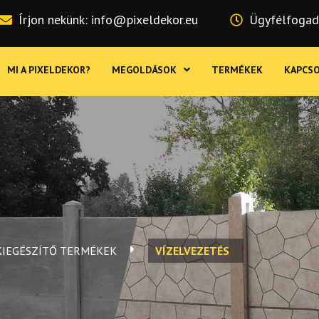
Írjon nekünk: info@pixeldekor.eu
Ügyfélfogadá
MI A PIXELDEKOR?
MEGOLDÁSOK
TERMÉKEK
KAPCS
KIEGÉSZÍTŐ TERMÉKEK
VÍZELVEZETÉS