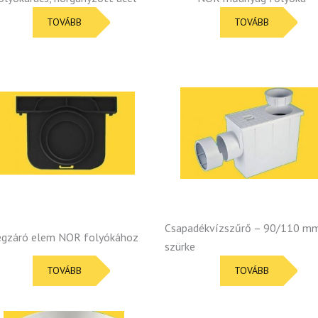
TOVÁBB
TOVÁBB
Csapadékvízszűrő – 90/110 m
égzáró elem NOR folyókához
szürke
TOVÁBB
TOVÁBB