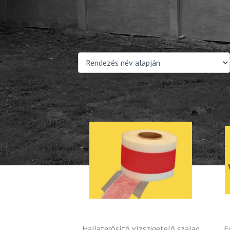
Hajlaterősítő vízszigetelő szalag
F