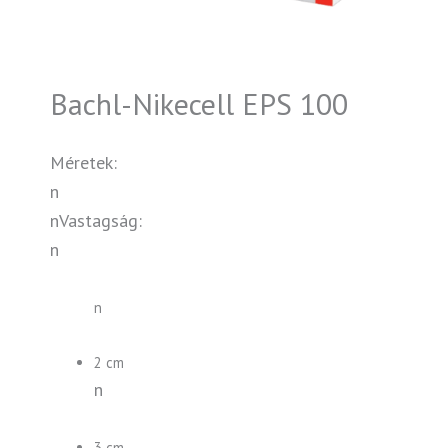
Bachl-Nikecell EPS 100
Méretek:
n
nVastagság:
n
n
2 cm
n
3 cm