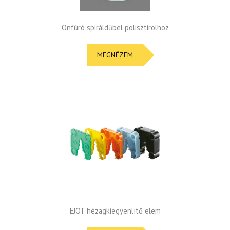
Önfúró spiráldűbel polisztirolhoz
MEGNÉZEM
EJOT hézagkiegyenlítő elem