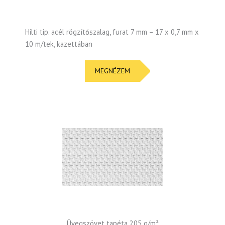
Hilti tip. acél rögzítőszalag, furat 7 mm – 17 x 0,7 mm x
10 m/tek, kazettában
MEGNÉZEM
Üvegszövet tapéta 205 g/m²