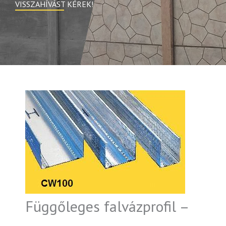
VISSZAHÍVÁST KÉREK!
Függőleges falvázprofil –