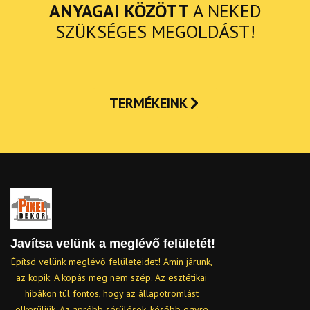
ANYAGAI KÖZÖTT
A NEKED
SZÜKSÉGES MEGOLDÁST!
TERMÉKEINK
Javítsa velünk a meglévő felületét!
Építsd velünk meglévő felületeidet! Amin járunk,
az kopik. A kopás meg nem szép. Az esztétikai
hibákon túl fontos, hogy az állapotromlást
elkerüljük. Az apróbb sérülések, később egyre