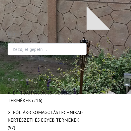
Keresés
Kategóriák
>
ÉPÍTŐANYAGOK ÉS KIEGÉSZÍTŐ
TERMÉKEK
(216)
>
FÓLIÁK-CSOMAGOLÁSTECHNIKAI-,
KERTÉSZETI ÉS EGYÉB TERMÉKEK
(57)