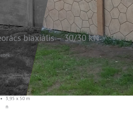
orács biaxiális – 30/30 kN
etek:
n
3,95 x 50 m
n