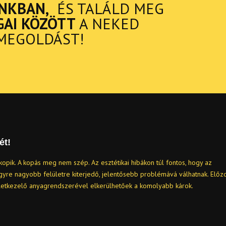
NKBAN,
ÉS TALÁLD MEG
GAI KÖZÖTT
A NEKED
MEGOLDÁST!
ét!
kopik. A kopás meg nem szép. Az esztétikai hibákon túl fontos, hogy az
egyre nagyobb felületre kiterjedő, jelentősebb problémává válhatnak. Előz
letkezelő anyagrendszerével elkerülhetőek a komolyabb károk.