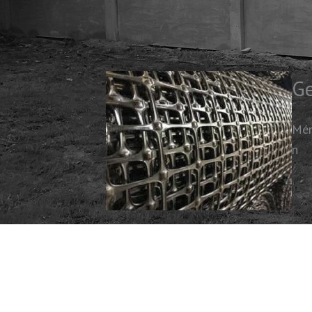
Ge
Mér
n