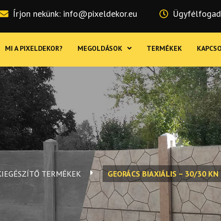
Írjon nekünk: info@pixeldekor.eu
Ügyfélfogadá
MI A PIXELDEKOR?
MEGOLDÁSOK
TERMÉKEK
KAPCS
KIEGÉSZÍTŐ TERMÉKEK
GEORÁCS BIAXIÁLIS – 30/30 KN