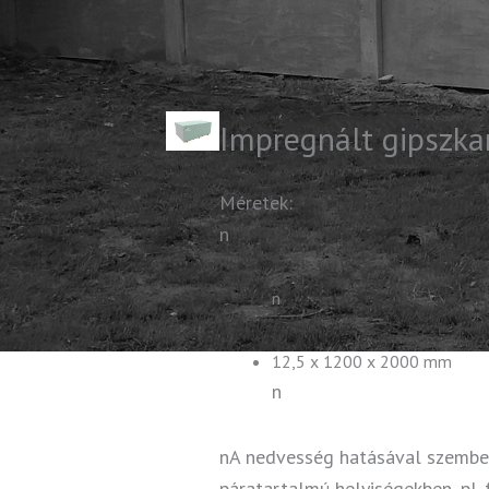
Impregnált gipszka
Méretek:
n
n
12,5 x 1200 x 2000 mm
n
nA nedvesség hatásával szembe
páratartalmú helyiségekben, pl