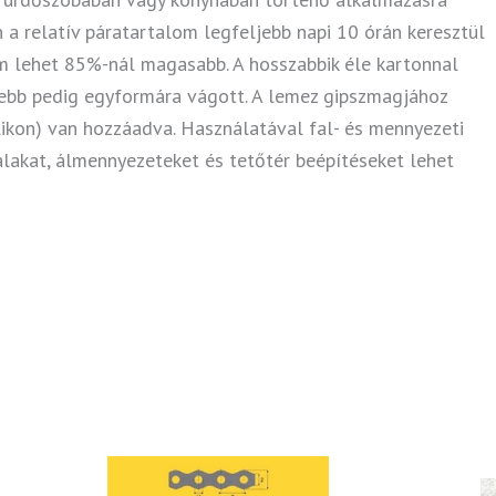
 a relatív páratartalom legfeljebb napi 10 órán keresztül
 lehet 85%-nál magasabb. A hosszabbik éle kartonnal
debb pedig egyformára vágott. A lemez gipszmagjához
ilikon) van hozzáadva. Használatával fal- és mennyezeti
alakat, álmennyezeteket és tetőtér beépítéseket lehet