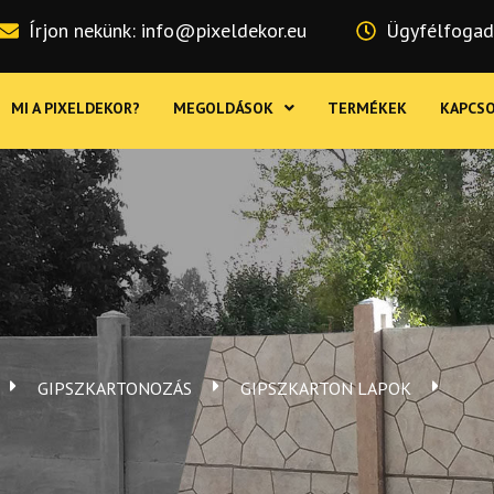
Írjon nekünk: info@pixeldekor.eu
Ügyfélfogadá
MI A PIXELDEKOR?
MEGOLDÁSOK
TERMÉKEK
KAPCS
GIPSZKARTONOZÁS
GIPSZKARTON LAPOK