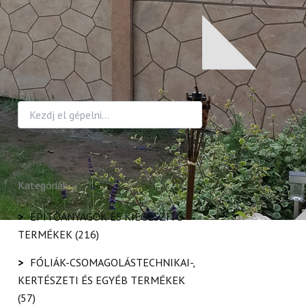
Keresés
Kategóriák
>
ÉPÍTŐANYAGOK ÉS KIEGÉSZÍTŐ
TERMÉKEK
(216)
>
FÓLIÁK-CSOMAGOLÁSTECHNIKAI-,
KERTÉSZETI ÉS EGYÉB TERMÉKEK
(57)