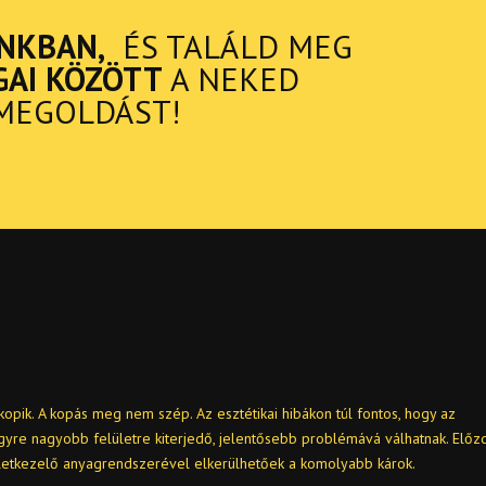
NKBAN,
ÉS TALÁLD MEG
GAI KÖZÖTT
A NEKED
MEGOLDÁST!
kopik. A kopás meg nem szép. Az esztétikai hibákon túl fontos, hogy az
egyre nagyobb felületre kiterjedő, jelentősebb problémává válhatnak. Előz
letkezelő anyagrendszerével elkerülhetőek a komolyabb károk.