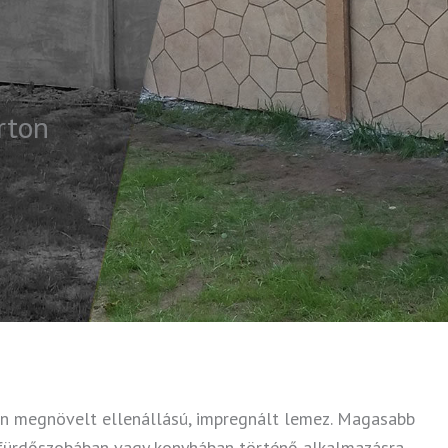
rton
n megnövelt ellenállású, impregnált lemez. Magasabb
. fürdőszobában vagy konyhában történő alkalmazásra