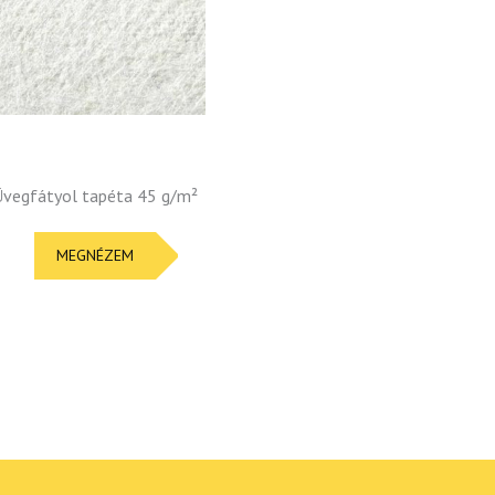
Üvegfátyol tapéta 45 g/m²
MEGNÉZEM