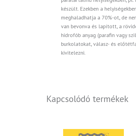
készült. Ezekben a helyiségekben
meghaladhatja a 70%-ot, de nem
van bevonva és lapított, a rövi
hidrofób anyag (parafin vagy sz
burkolatokat, válasz- és előtétf
kivitelezni.
Kapcsolódó termékek