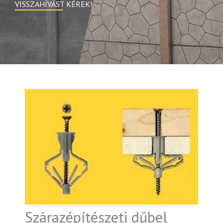
VISSZAHÍVÁST KÉREK!
Szárazépítészeti dűbel