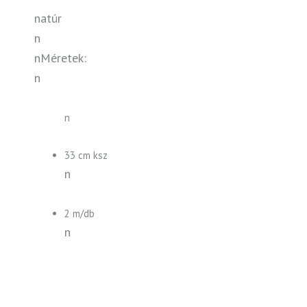
natúr
n
nMéretek:
n
n
33 cm ksz
n
2 m/db
n